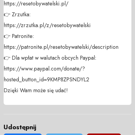
https://resetobywatelski.pl/ 

👉 Zrzutka: 

https://zrzutka.pl/z/resetobywatelski 

👉 Patronite: 

https://patronite.pl/resetobywatelski/description

👉 Dla wpłat w walutach obcych Paypal:

https://www.paypal.com/donate/?
hosted_button_id=9KMP8ZPSNDYL2

Dzięki Wam może się udać!
Udostępnij