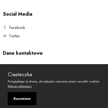
Social Media
Facebook
Twitter
Dane kontaktowe
Andersa 10, 00-201 Warszawa
Ciasteczka
reset@resetobywatelski.pl
Przeglądając tą stronę, akceptujesz używanie przez nas pliki cookies.
Więcej informacji
Rozumiem