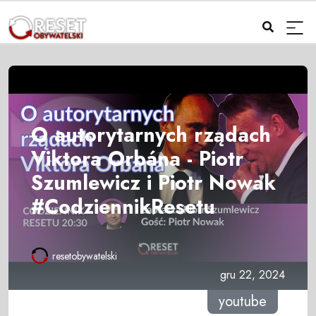
O autorytarnych rządach
Viktora Orbána - Piotr
Szumlewicz i Piotr Nowak
#CodziennikResetu
resetobywatelski
gru 22, 2024
youtube