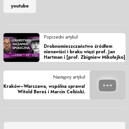
youtube
Poprzedni artykuł
Drobnomieszczaństwo źródłem
nienawiści i braku więzi prof. Jan
Hartman i [prof. Zbigniew Mikołejko]
Następny artykuł
Kraków–Warszawa, wspólna sprawa!
Witold Bereś i Marcin Celiński.