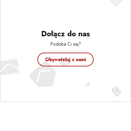
Dołącz do nas
Podoba Ci się?
Obywateluj z nami