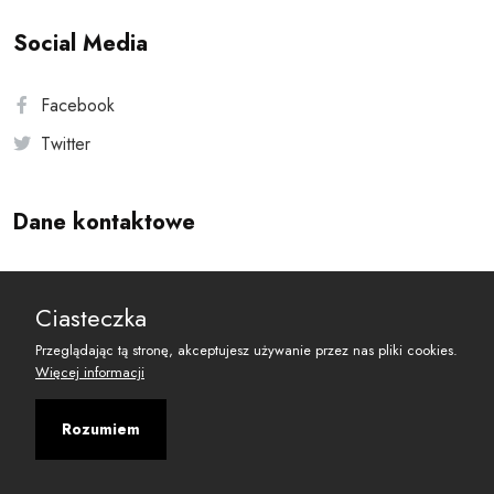
Social Media
Facebook
Twitter
Dane kontaktowe
Andersa 10, 00-201 Warszawa
Ciasteczka
reset@resetobywatelski.pl
Przeglądając tą stronę, akceptujesz używanie przez nas pliki cookies.
Więcej informacji
Rozumiem
©
2026
Fundacja Arbitror