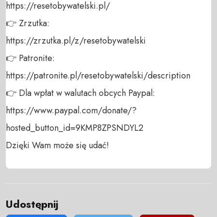
https://resetobywatelski.pl/ 

👉 Zrzutka: 

https://zrzutka.pl/z/resetobywatelski 

👉 Patronite: 

https://patronite.pl/resetobywatelski/description

👉 Dla wpłat w walutach obcych Paypal:

https://www.paypal.com/donate/?
hosted_button_id=9KMP8ZPSNDYL2

Dzięki Wam może się udać!
Udostępnij