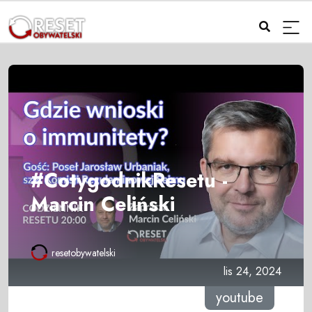
#CotygodnikResetu -
Marcin Celiński
resetobywatelski
lis 24, 2024
youtube