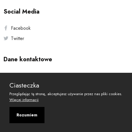
Social Media
Facebook
Twitter
Dane kontaktowe
Andersa 10, 00-201 Warszawa
Ciasteczka
reset@resetobywatelski.pl
Przeglądając tą stronę, akceptujesz używanie przez nas pliki cookies.
Więcej informacji
Rozumiem
©
2026
Fundacja Arbitror