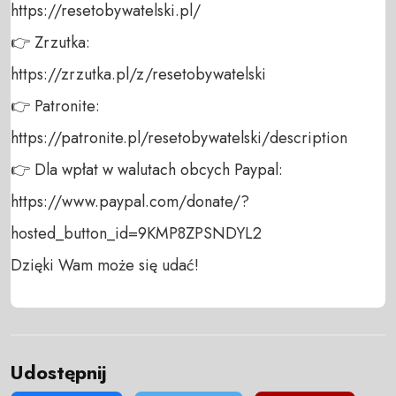
https://resetobywatelski.pl/ 

👉 Zrzutka: 

https://zrzutka.pl/z/resetobywatelski 

👉 Patronite: 

https://patronite.pl/resetobywatelski/description

👉 Dla wpłat w walutach obcych Paypal:

https://www.paypal.com/donate/?
hosted_button_id=9KMP8ZPSNDYL2

Dzięki Wam może się udać!
Udostępnij