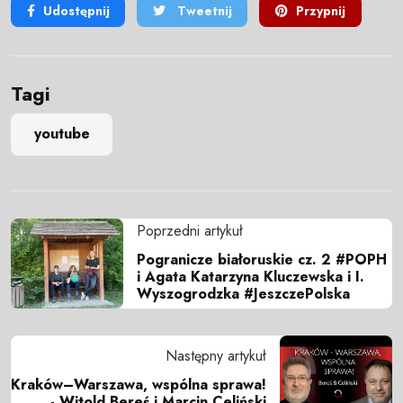
Udostępnij
Tweetnij
Przypnij
Tagi
youtube
Poprzedni artykuł
Pogranicze białoruskie cz. 2 #POPH
i Agata Katarzyna Kluczewska i I.
Wyszogrodzka #JeszczePolska
Następny artykuł
Kraków–Warszawa, wspólna sprawa!
- Witold Bereś i Marcin Celiński