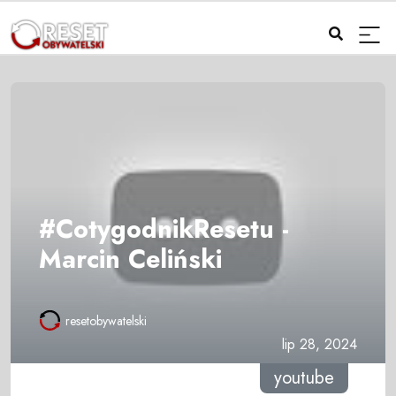
#CotygodnikResetu -
Marcin Celiński
resetobywatelski
lip 28, 2024
youtube