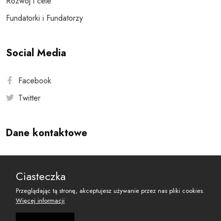
Rozwój i cele
Fundatorki i Fundatorzy
Social Media
Facebook
Twitter
Dane kontaktowe
Andersa 10, 00-201 Warszawa
Ciasteczka
reset@resetobywatelski.pl
Przeglądając tą stronę, akceptujesz używanie przez nas pliki cookies.
Więcej informacji