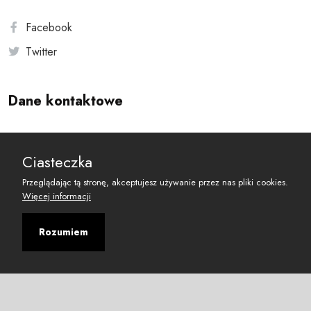
Facebook
Twitter
Dane kontaktowe
Andersa 10, 00-201 Warszawa
Ciasteczka
reset@resetobywatelski.pl
Przeglądając tą stronę, akceptujesz używanie przez nas pliki cookies.
Więcej informacji
Rozumiem
©
2026
Fundacja Arbitror
Developed with
by
Maciej
&
Łukasz