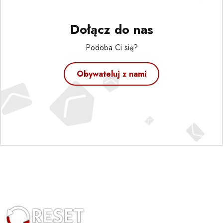
Dołącz do nas
Podoba Ci się?
Obywateluj z nami