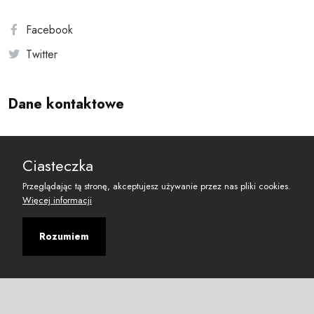
Facebook
Twitter
Dane kontaktowe
Andersa 10, 00-201 Warszawa
Ciasteczka
reset@resetobywatelski.pl
Przeglądając tą stronę, akceptujesz używanie przez nas pliki cookies.
Więcej informacji
Rozumiem
©
2026
Fundacja Arbitror
Developed with
by
Maciej
&
Łukasz