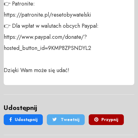
👉 Patronite: 

https://patronite.pl/resetobywatelski

👉 Dla wpłat w walutach obcych Paypal:

https://www.paypal.com/donate/?
hosted_button_id=9KMP8ZPSNDYL2

Dzięki Wam może się udać!
Udostępnij
Udostępnij
Tweetnij
Przypnij