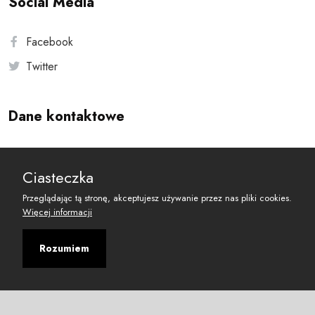
Social Media
Facebook
Twitter
Dane kontaktowe
Andersa 10, 00-201 Warszawa
Ciasteczka
reset@resetobywatelski.pl
Przeglądając tą stronę, akceptujesz używanie przez nas pliki cookies.
Więcej informacji
Rozumiem
©
2026
Fundacja Arbitror
Developed with
by
Maciej
&
Łukasz