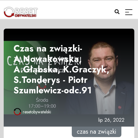
Czas na związki-
A.Nowakowska,
A.Głąbska, K.Graczyk,
S.Tonderys - Piotr
Szumlewicz-odc.91
resetobywatelski
lip 26, 2022
czas na związki