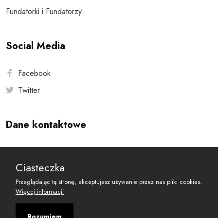
Fundatorki i Fundatorzy
Social Media
Facebook
Twitter
Dane kontaktowe
Andersa 10, 00-201 Warszawa
Ciasteczka
reset@resetobywatelski.pl
Przeglądając tą stronę, akceptujesz używanie przez nas pliki cookies.
Więcej informacji
Rozumiem