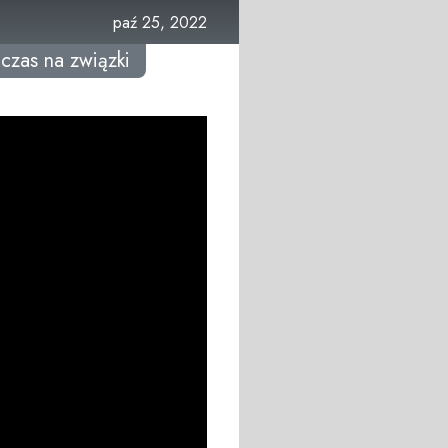
paź 25, 2022
czas na związki