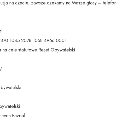
usja na czacie, zawsze czekamy na Wasze głosy – telefon 
 

 1870 1045 2078 1068 4966 0001 

 na cele statutowe Reset Obywatelski 

 

bywatelski 

bywatelski

cych Paypal:
