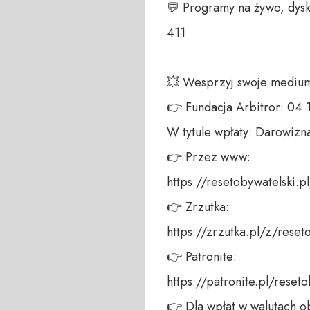
💬 Programy na żywo, dysk
411 

💥 Wesprzyj swoje medium!
👉 Fundacja Arbitror: 04
W tytule wpłaty: Darowizna
👉 Przez www: 

https://resetobywatelski.pl/
👉 Zrzutka: 

https://zrzutka.pl/z/reseto
👉 Patronite: 

https://patronite.pl/reseto
👉 Dla wpłat w walutach ob