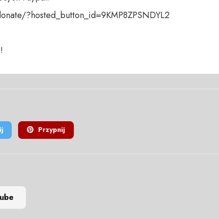
donate/?hosted_button_id=9KMP8ZPSNDYL2

!
j
Przypnij
tube