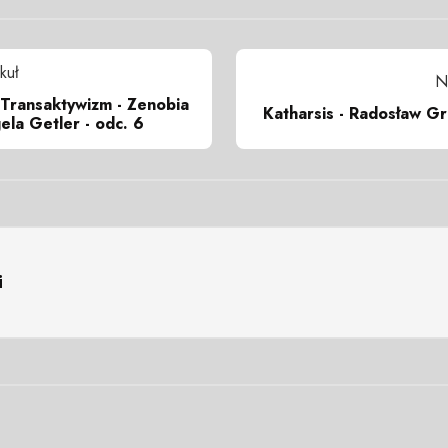
kuł
N
Transaktywizm - Zenobia
Katharsis - Radosław Gr
ela Getler - odc. 6
i