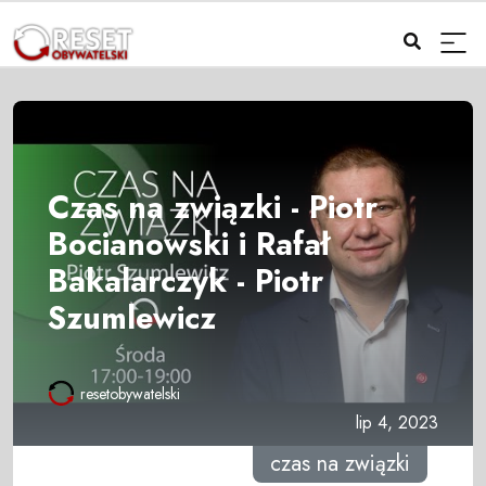
Czas na związki - Piotr
Bocianowski i Rafał
Bakalarczyk - Piotr
Szumlewicz
resetobywatelski
lip 4, 2023
czas na związki