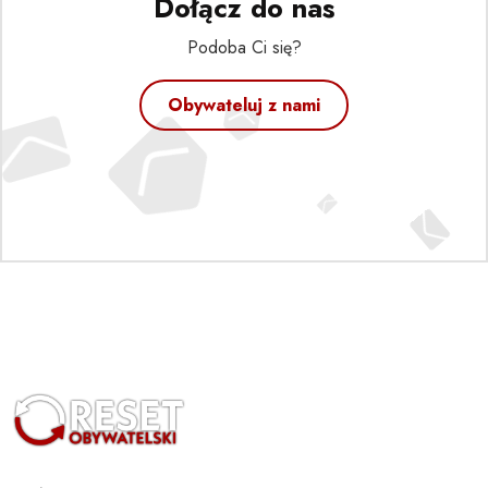
Dołącz do nas
Podoba Ci się?
Obywateluj z nami