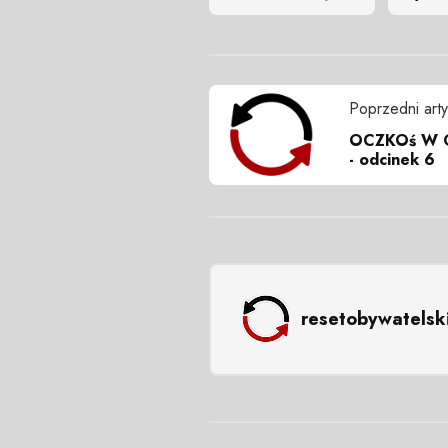
Poprzedni arty
OCZKOś W G
- odcinek 6
resetobywatelsk