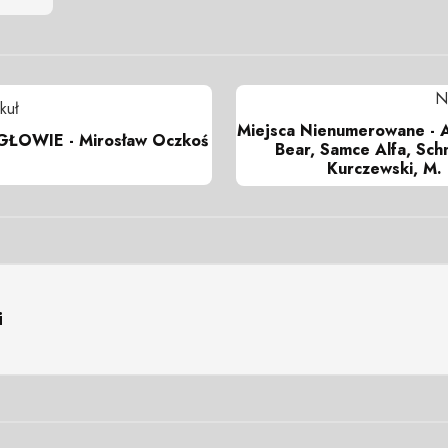
N
kuł
Miejsca Nienumerowane - A
ŁOWIE - Mirosław Oczkoś
Bear, Samce Alfa, Sch
Kurczewski, M.
i