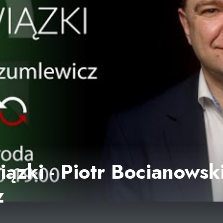
ązki - Piotr Bocianowski
z