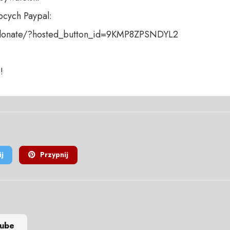
cych Paypal:

donate/?hosted_button_id=9KMP8ZPSNDYL2

!
j
Przypnij
tube