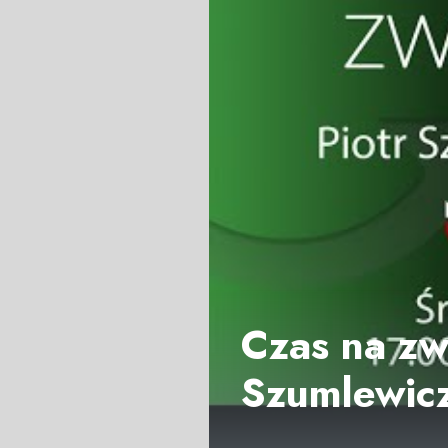
Czas na zwi
Szumlewic