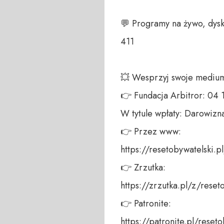
💬 Programy na żywo, dysk
411 

💥 Wesprzyj swoje medium!
👉 Fundacja Arbitror: 04
W tytule wpłaty: Darowizna
👉 Przez www: 

https://resetobywatelski.pl/
👉 Zrzutka: 

https://zrzutka.pl/z/reseto
👉 Patronite: 

https://patronite.pl/reseto