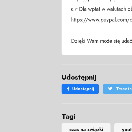
👉 Dla wpłat w walutach ob
https://www.paypal.com/
Dzięki Wam może się udać
Udostępnij
Udostępnij
Tweetni
Tagi
czas na związki
you