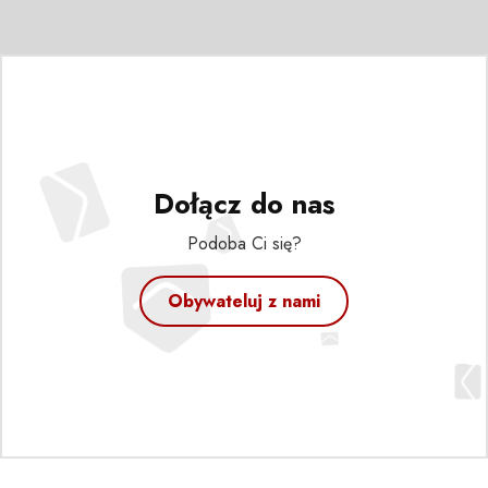
Dołącz do nas
Podoba Ci się?
Obywateluj z nami