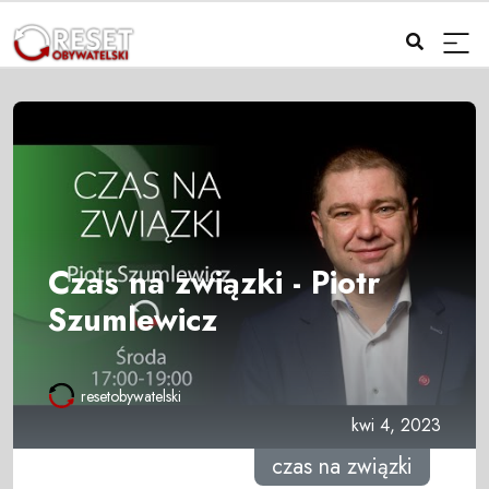
Czas na związki - Piotr
Szumlewicz
resetobywatelski
kwi 4, 2023
czas na związki