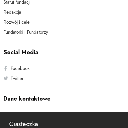
Statut fundacji
Redakcja
Rozwój i cele
Fundatorki i Fundatorzy
Social Media
Facebook
Twitter
Dane kontaktowe
Andersa 10, 00-201 Warszawa
Ciasteczka
reset@resetobywatelski.pl