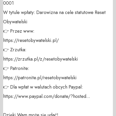
0001 

W tytule wpłaty: Darowizna na cele statutowe Reset 
Obywatelski 

👉 Przez www: 

https://resetobywatelski.pl/ 

👉 Zrzutka: 

https://zrzutka.pl/z/resetobywatelski 

👉 Patronite: 

https://patronite.pl/resetobywatelski

👉 Dla wpłat w walutach obcych Paypal:

https://www.paypal.com/donate/?hosted...

Dzięki Wam może się udać!