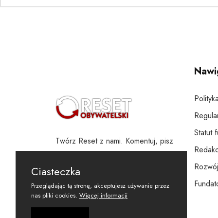
Nawi
Polityk
Regula
Statut 
Twórz Reset z nami. Komentuj, pisz
Redakc
i wspieraj
Rozwój
Ciasteczka
Fundato
Przeglądając tą stronę, akceptujesz używanie przez
nas pliki cookies.
Więcej informacji