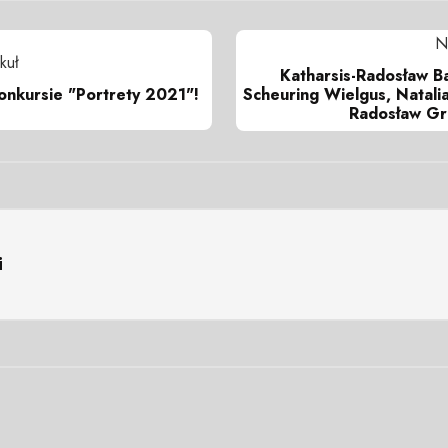
N
kuł
Katharsis-Radosław B
onkursie "Portrety 2021"!
Scheuring Wielgus, Natali
Radosław Gru
i