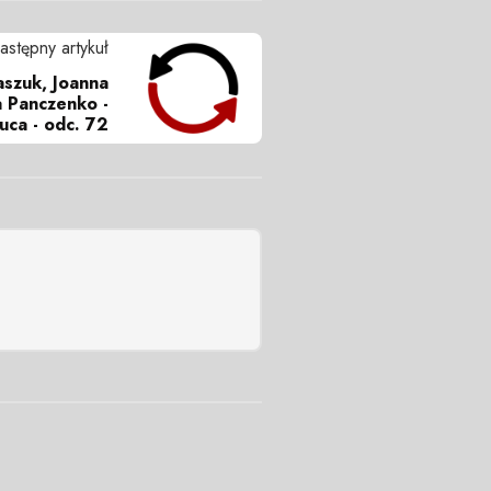
astępny artykuł
aszuk, Joanna
a Panczenko -
ca - odc. 72