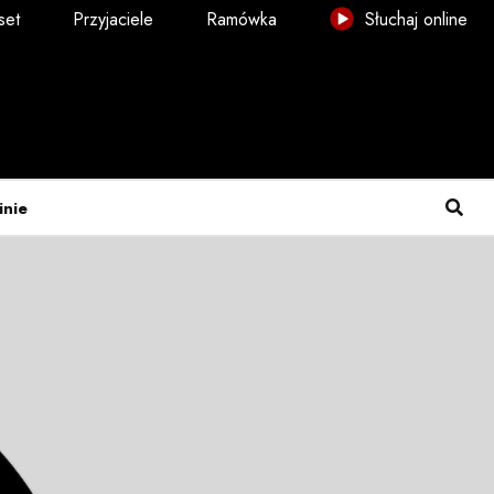
set
Przyjaciele
Ramówka
Słuchaj online
inie