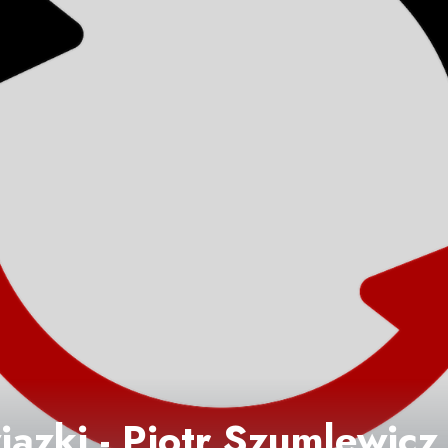
ązki - Piotr Szumlewicz 