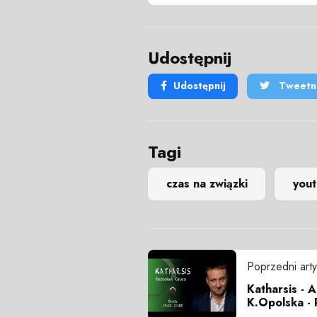
Udostępnij
Udostępnij
Tweetni
Tagi
czas na związki
you
Poprzedni arty
Katharsis - 
K.Opolska - 