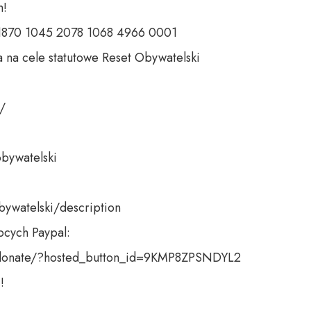
 

 1870 1045 2078 1068 4966 0001 

 na cele statutowe Reset Obywatelski 

 

bywatelski 

bywatelski/description

cych Paypal:

donate/?hosted_button_id=9KMP8ZPSNDYL2 

!