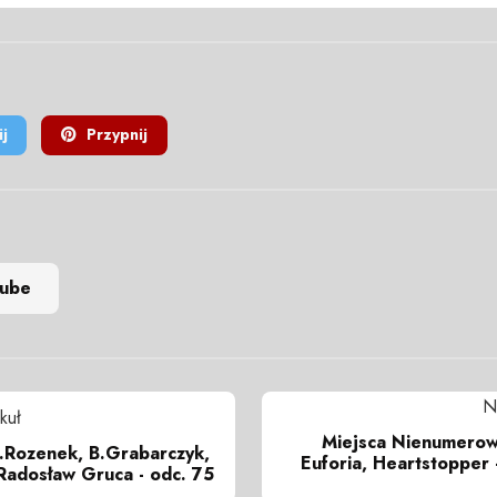
j
Przypnij
tube
N
kuł
Miejsca Nienumerow
A.Rozenek, B.Grabarczyk,
Euforia, Heartstopper 
Radosław Gruca - odc. 75