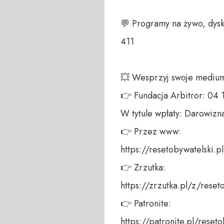
💬 Programy na żywo, dysk
411 

💥 Wesprzyj swoje medium!
👉 Fundacja Arbitror: 04
W tytule wpłaty: Darowizna
👉 Przez www: 

https://resetobywatelski.pl/
👉 Zrzutka: 

https://zrzutka.pl/z/reseto
👉 Patronite: 

https://patronite.pl/reseto