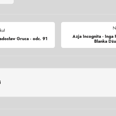
N
kuł
Azja Incognita - Inga 
Radosław Gruca - odc. 91
Blanka Dżu
i