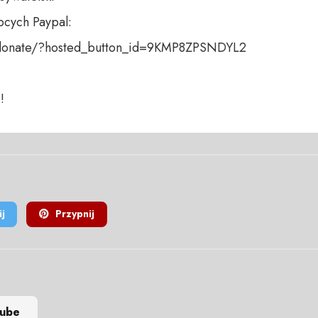
cych Paypal:

donate/?hosted_button_id=9KMP8ZPSNDYL2

!
j
Przypnij
tube