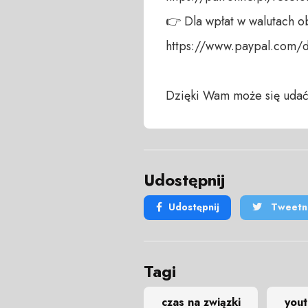
👉 Dla wpłat w walutach ob
https://www.paypal.com/
Dzięki Wam może się udać
Udostępnij
Udostępnij
Tweetni
Tagi
czas na związki
you