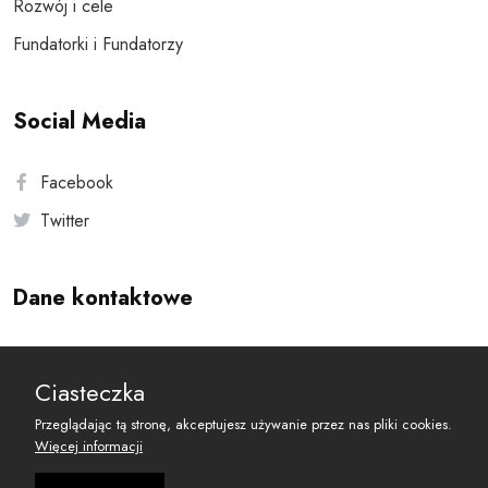
Rozwój i cele
Fundatorki i Fundatorzy
Social Media
Facebook
Twitter
Dane kontaktowe
Andersa 10, 00-201 Warszawa
Ciasteczka
reset@resetobywatelski.pl
Przeglądając tą stronę, akceptujesz używanie przez nas pliki cookies.
Więcej informacji