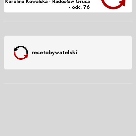
Karolina Kowalska - Radosław Gruca
- odc. 76
resetobywatelski