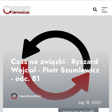
Czas na związki - Ryszard
Wojciul - Piotr Szumlewicz
- odc. 81
resetobywatelski
maj 18, 2022