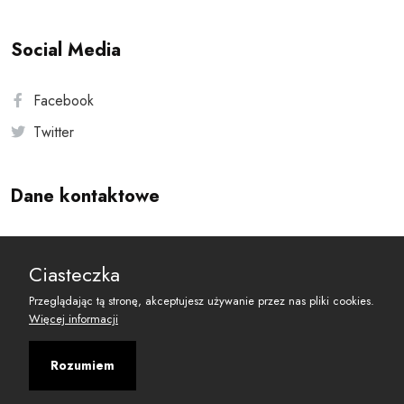
Social Media
Facebook
Twitter
Dane kontaktowe
Andersa 10, 00-201 Warszawa
Ciasteczka
reset@resetobywatelski.pl
Przeglądając tą stronę, akceptujesz używanie przez nas pliki cookies.
Więcej informacji
Rozumiem