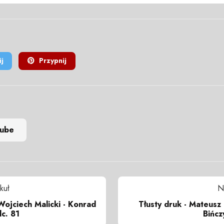
j
Przypnij
tube
kuł
N
ojciech Malicki - Konrad
Tłusty druk - Mateusz 
dc. 81
Bińcz