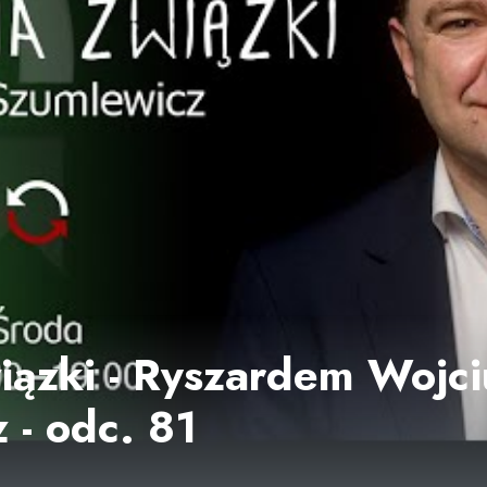
ązki - Ryszardem Wojciu
 - odc. 81