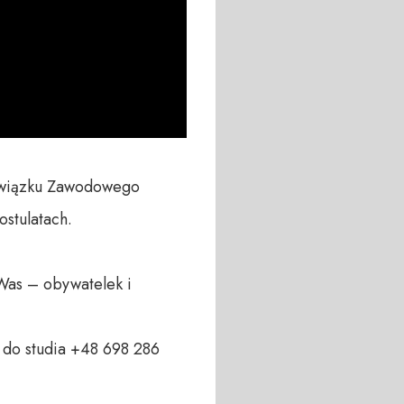
Związku Zawodowego 
stulatach.

Was – obywatelek i 
do studia +48 698 286 