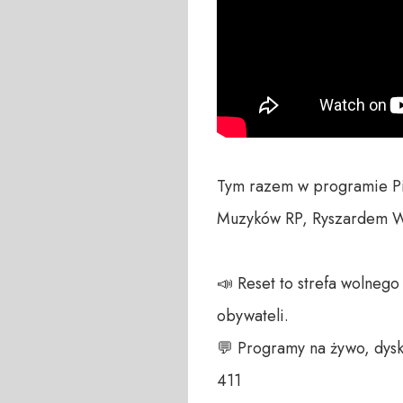
Tym razem w programie Pi
Muzyków RP, Ryszardem Woj
📣 Reset to strefa wolneg
obywateli. 

💬 Programy na żywo, dysk
411 
