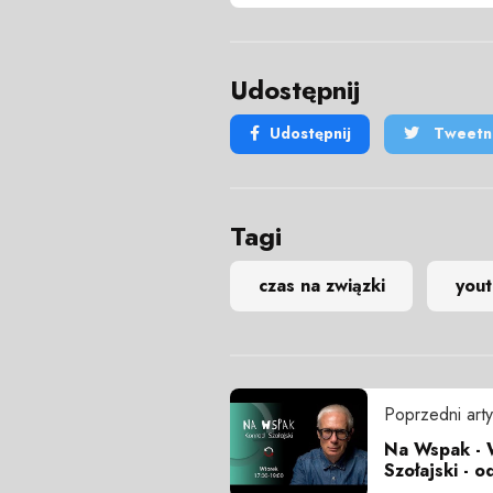
Udostępnij
Udostępnij
Tweetni
Tagi
czas na związki
you
Poprzedni arty
Na Wspak - W
Szołajski - o