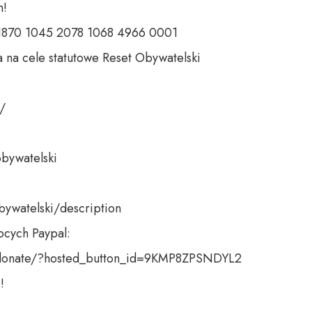
 

 1870 1045 2078 1068 4966 0001 

 na cele statutowe Reset Obywatelski 

 

bywatelski 

bywatelski/description

cych Paypal:

donate/?hosted_button_id=9KMP8ZPSNDYL2 

!