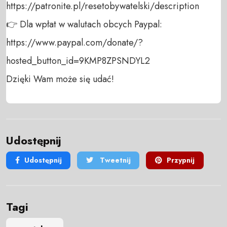
https://patronite.pl/resetobywatelski/description

👉 Dla wpłat w walutach obcych Paypal:

https://www.paypal.com/donate/?
hosted_button_id=9KMP8ZPSNDYL2

Dzięki Wam może się udać!
Udostępnij
Udostępnij
Tweetnij
Przypnij
Tagi