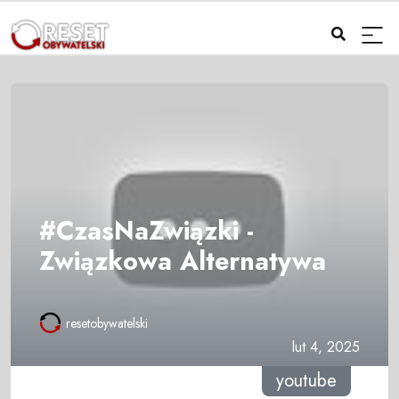
#CzasNaZwiązki -
Związkowa Alternatywa
resetobywatelski
lut 4, 2025
youtube