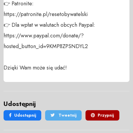
👉 Patronite: 

https://patronite.pl/resetobywatelski

👉 Dla wpłat w walutach obcych Paypal:

https://www.paypal.com/donate/?
hosted_button_id=9KMP8ZPSNDYL2

Dzięki Wam może się udać!
Udostępnij
Udostępnij
Tweetnij
Przypnij