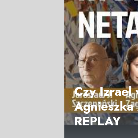
Czy Izrael
Agnieszka 
REPLAY