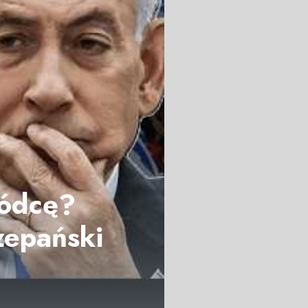
wódcę?
zepański