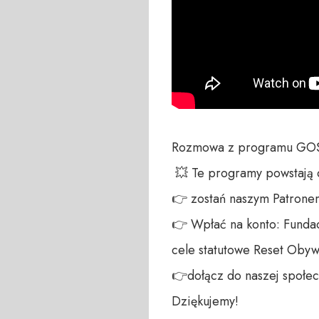
Rozmowa z programu GOŚ
 💥 Te programy powstają dzięki Waszym wpłatom! Wesprzyj niezależne medium! 

👉 zostań naszym Patronem:
👉 Wpłać na konto: Fundac
cele statutowe Reset Obywa
👉dołącz do naszej społecz
Dziękujemy!