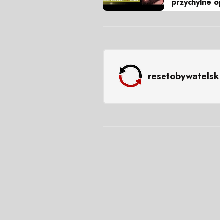
przychylne o
resetobywatelsk