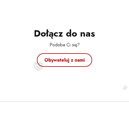
Dołącz do nas
Podoba Ci się?
Obywateluj z nami