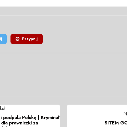
j
Przypnij
kuł
N
i podpala Polskę | Kryminał
SITEM GO 
 dla prawniczki za