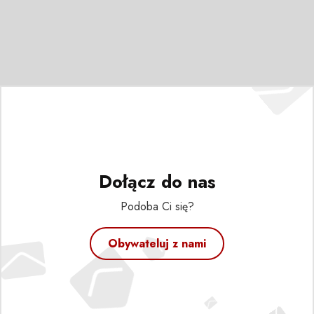
Dołącz do nas
Podoba Ci się?
Obywateluj z nami