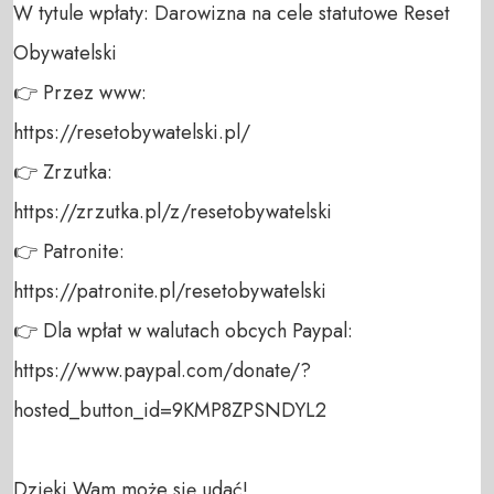
W tytule wpłaty: Darowizna na cele statutowe Reset 
Obywatelski 

👉 Przez www: 

https://resetobywatelski.pl/ 

👉 Zrzutka: 

https://zrzutka.pl/z/resetobywatelski 

👉 Patronite: 

https://patronite.pl/resetobywatelski

👉 Dla wpłat w walutach obcych Paypal:

https://www.paypal.com/donate/?
hosted_button_id=9KMP8ZPSNDYL2

Dzięki Wam może się udać!