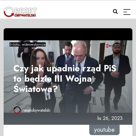
Czy jak upadnie rząd PiS
to będzie III Wojna
Światowa?
resetobywatelski
lis 26, 2023
youtube