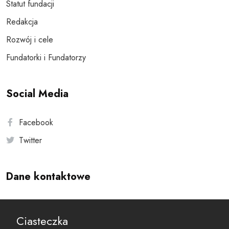
Statut fundacji
Redakcja
Rozwój i cele
Fundatorki i Fundatorzy
Social Media
Facebook
Twitter
Dane kontaktowe
Andersa 10, 00-201 Warszawa
Ciasteczka
reset@resetobywatelski.pl