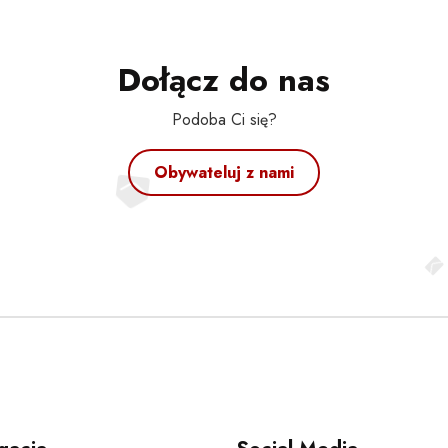
Dołącz do nas
Podoba Ci się?
Obywateluj z nami