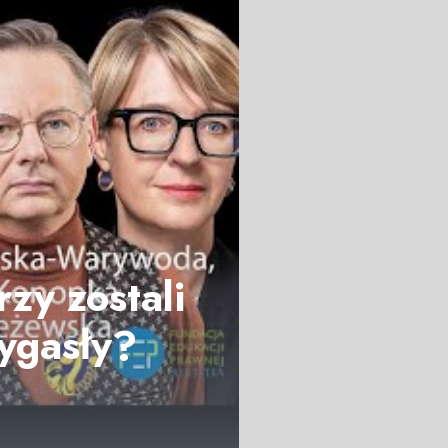
zy zostali
ygasły?