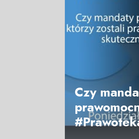
Czy mandat
prawomocni
#Prawotek