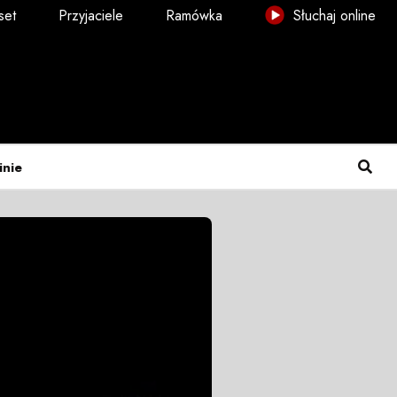
set
Przyjaciele
Ramówka
Słuchaj online
inie