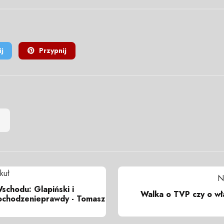
j
Przypnij
kuł
N
Wschodu: Glapiński i
Walka o TVP czy o wł
ochodzenieprawdy - Tomasz