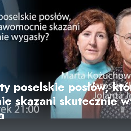
y poselskie posłów, któr
e skazani skutecznie w
a