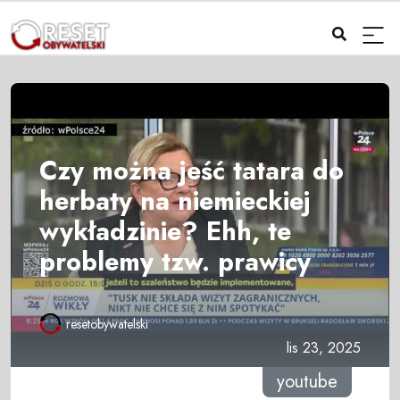
Czy można jeść tatara do
herbaty na niemieckiej
wykładzinie? Ehh, te
problemy tzw. prawicy
resetobywatelski
lis 23, 2025
youtube