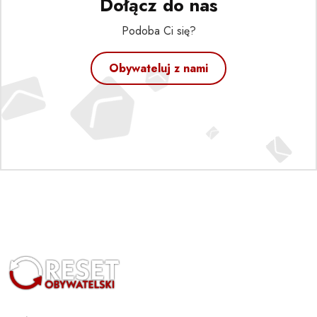
Dołącz do nas
Podoba Ci się?
Obywateluj z nami