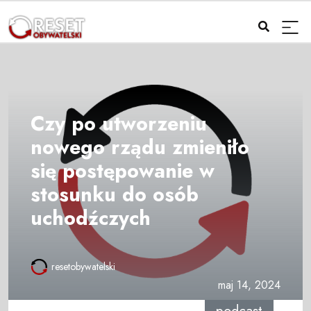
Czy po utworzeniu
nowego rządu zmieniło
się postępowanie w
stosunku do osób
uchodźczych
resetobywatelski
maj 14, 2024