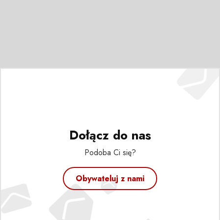
Dołącz do nas
Podoba Ci się?
Obywateluj z nami