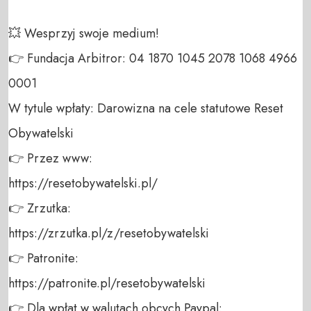
💥 Wesprzyj swoje medium! 

👉 Fundacja Arbitror: 04 1870 1045 2078 1068 4966 
0001 

W tytule wpłaty: Darowizna na cele statutowe Reset 
Obywatelski 

👉 Przez www: 

https://resetobywatelski.pl/ 

👉 Zrzutka: 

https://zrzutka.pl/z/resetobywatelski 

👉 Patronite: 

https://patronite.pl/resetobywatelski

👉 Dla wpłat w walutach obcych Paypal:
