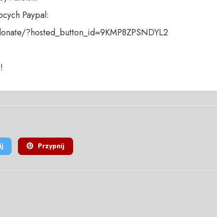
cych Paypal:

donate/?hosted_button_id=9KMP8ZPSNDYL2

!
j
Przypnij