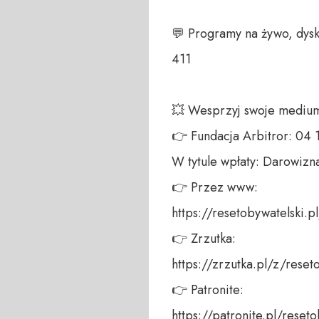
💬 Programy na żywo, dysk
411 

💥 Wesprzyj swoje medium!
👉 Fundacja Arbitror: 04
W tytule wpłaty: Darowizna
👉 Przez www: 

https://resetobywatelski.pl/
👉 Zrzutka: 

https://zrzutka.pl/z/reseto
👉 Patronite: 

https://patronite.pl/reseto