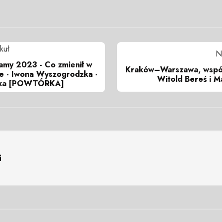
kuł
N
amy 2023 - Co zmienił w
Kraków–Warszawa, wspól
ce - Iwona Wyszogrodzka -
Witold Bereś i Ma
lska [POWTÓRKA]
i