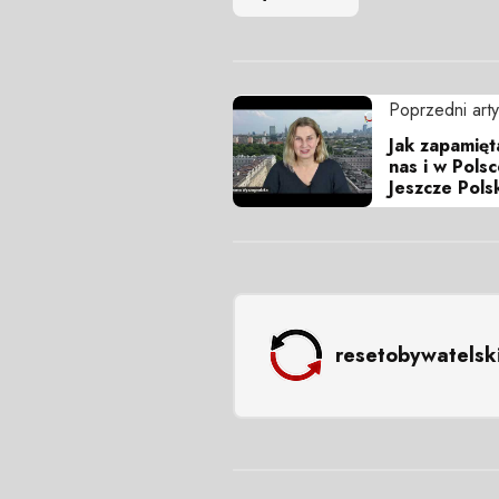
Poprzedni arty
Jak zapamięt
nas i w Pols
Jeszcze Po
resetobywatelsk