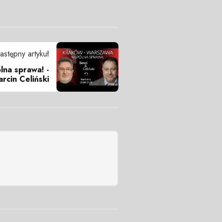
astępny artykuł
na sprawa! -
rcin Celiński