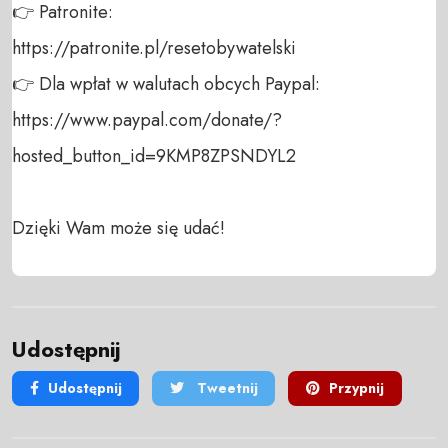
👉 Patronite: 

https://patronite.pl/resetobywatelski

👉 Dla wpłat w walutach obcych Paypal:

https://www.paypal.com/donate/?
hosted_button_id=9KMP8ZPSNDYL2

Dzięki Wam może się udać!
Udostępnij
Udostępnij
Tweetnij
Przypnij