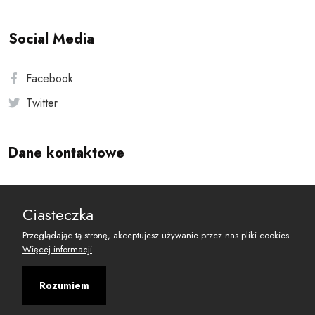
Social Media
Facebook
Twitter
Dane kontaktowe
Andersa 10, 00-201 Warszawa
Ciasteczka
reset@resetobywatelski.pl
Przeglądając tą stronę, akceptujesz używanie przez nas pliki cookies.
Więcej informacji
Rozumiem