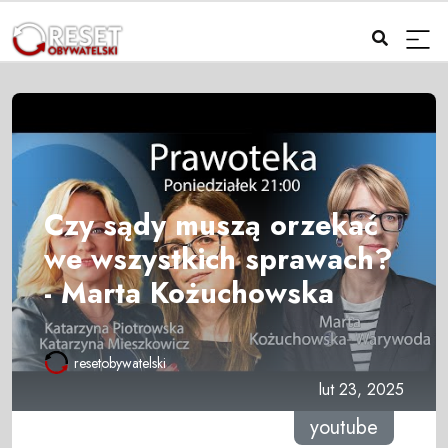
Czy sądy muszą orzekać
we wszystkich sprawach?
- Marta Kożuchowska
resetobywatelski
lut 23, 2025
youtube