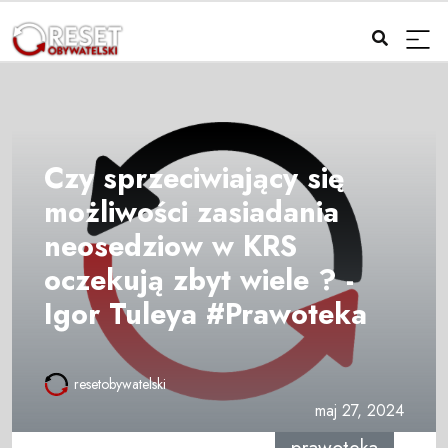
Czy sprzeciwiający się
możliwości zasiadania
neosedziow w KRS
oczekują zbyt wiele ? -
Igor Tuleya #Prawoteka
resetobywatelski
maj 27, 2024