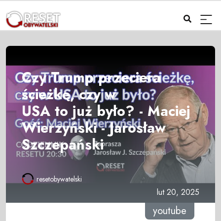
Czy Trump przeciera
ścieżkę, czy w
USA to już było? - Maciej
Wierzyński - Jarosław
Szczepański
resetobywatelski
lut 20, 2025
youtube