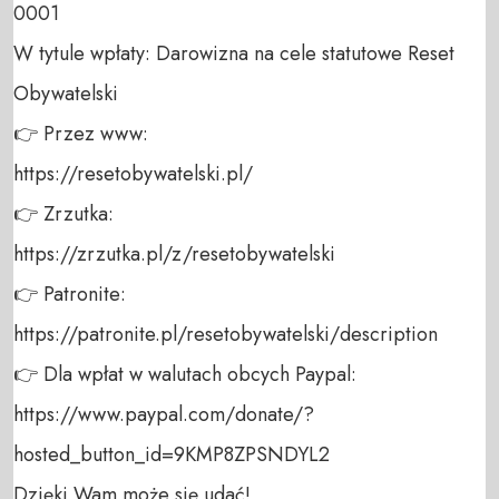
0001 

W tytule wpłaty: Darowizna na cele statutowe Reset 
Obywatelski 

👉 Przez www: 

https://resetobywatelski.pl/ 

👉 Zrzutka: 

https://zrzutka.pl/z/resetobywatelski 

👉 Patronite: 

https://patronite.pl/resetobywatelski/description

👉 Dla wpłat w walutach obcych Paypal:

https://www.paypal.com/donate/?
hosted_button_id=9KMP8ZPSNDYL2

Dzięki Wam może się udać!