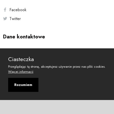
Facebook
Twitter
Dane kontaktowe
Andersa 10, 00-201 Warszawa
Ciasteczka
reset@resetobywatelski.pl
Przeglądając tą stronę, akceptujesz używanie przez nas pliki cookies.
Więcej informacji
Rozumiem
©
2026
Fundacja Arbitror
Developed with
by
Maciej
&
Łukasz