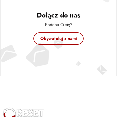
Dołącz do nas
Podoba Ci się?
Obywateluj z nami