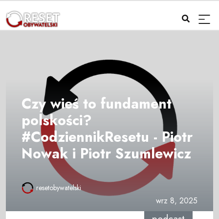
Czy wieś to fundament
polskości?
#CodziennikResetu - Piotr
Nowak i Piotr Szumlewicz
resetobywatelski
wrz 8, 2025