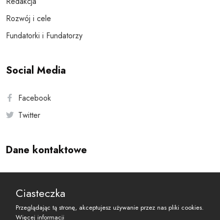
Redakcja
Rozwój i cele
Fundatorki i Fundatorzy
Social Media
Facebook
Twitter
Dane kontaktowe
Andersa 10, 00-201 Warszawa
Ciasteczka
reset@resetobywatelski.pl
Przeglądając tą stronę, akceptujesz używanie przez nas pliki cookies.
Więcej informacji