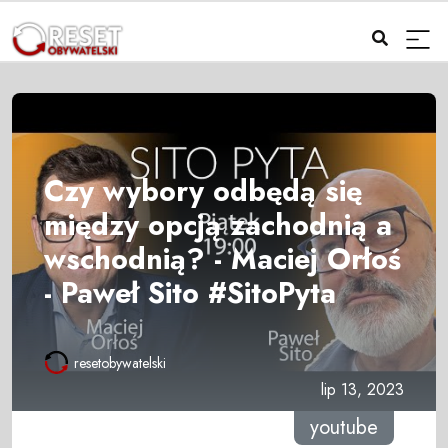
Czy wybory odbędą się
między opcją zachodnią a
wschodnią? - Maciej Orłoś
- Paweł Sito #SitoPyta
resetobywatelski
lip 13, 2023
youtube