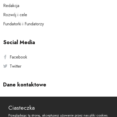
Redakcja
Rozwój i cele
Fundatorki i Fundatorzy
Social Media
Facebook
Twitter
Dane kontaktowe
Andersa 10, 00-201 Warszawa
Ciasteczka
reset@resetobywatelski.pl
Przeglądając tą stronę, akceptujesz używanie przez nas pliki cookies.