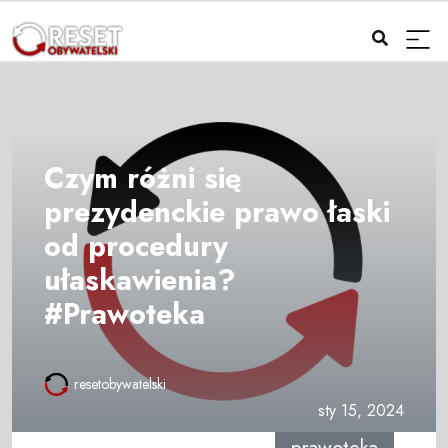
Czym różni się
prezydenckie prawo łaski
od procedury
ułaskawienia?
#Prawoteka
resetobywatelski
sty 15, 2024