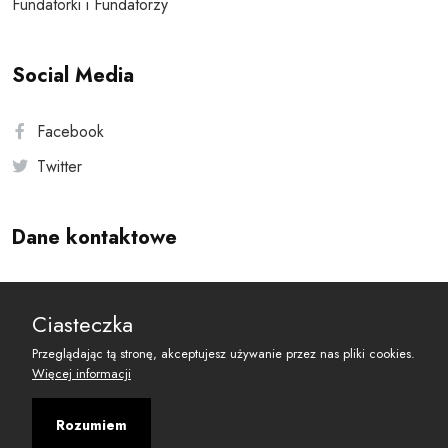
Fundatorki i Fundatorzy
Social Media
Facebook
Twitter
Dane kontaktowe
Andersa 10, 00-201 Warszawa
Ciasteczka
reset@resetobywatelski.pl
Przeglądając tą stronę, akceptujesz używanie przez nas pliki cookies.
Więcej informacji
Rozumiem