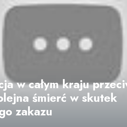
ja w całym kraju przec
olejna śmierć w skutek
go zakazu