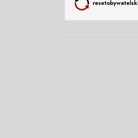
resetobywatelsk