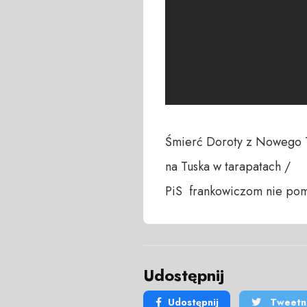
Śmierć Doroty z Nowego T
na Tuska w tarapatach / 

PiS  frankowiczom nie pom
Udostępnij
Udostępnij
Tweetni