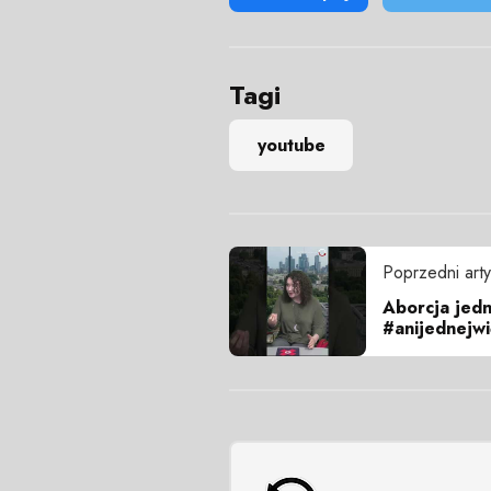
Tagi
youtube
Poprzedni arty
Aborcja jed
#anijednejwi