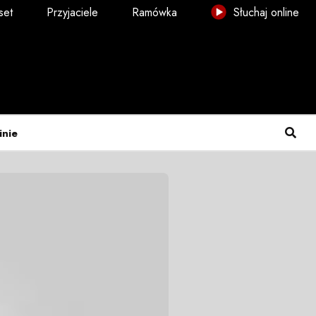
set
Przyjaciele
Ramówka
Słuchaj online
inie