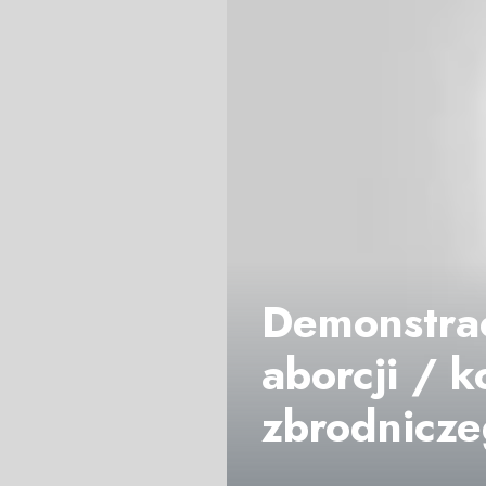
Demonstrac
aborcji / k
zbrodnicze