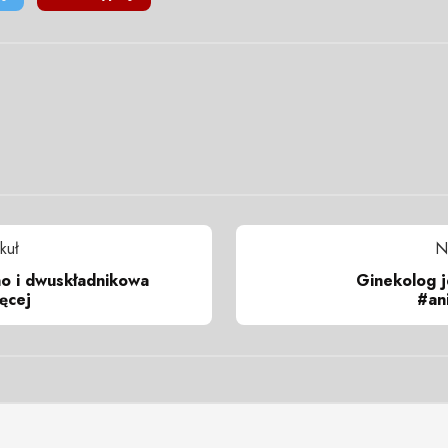
kuł
N
no i dwuskładnikowa
Ginekolog j
ęcej
#an