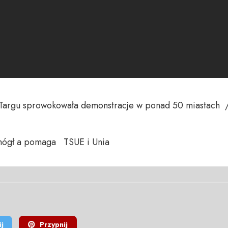
argu sprowokowała demonstracje w ponad 50 miastach  /
ógł a pomaga   TSUE i Unia
j
Przypnij