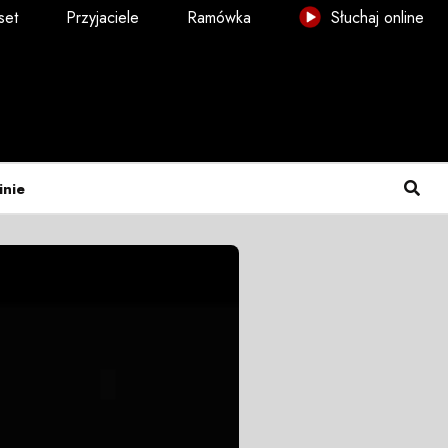
set
Przyjaciele
Ramówka
Słuchaj online
inie