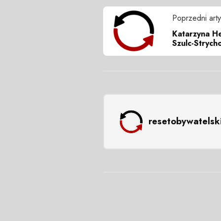
Poprzedni arty
Katarzyna He
Szulc-Strych
resetobywatelsk