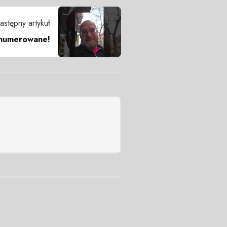
astępny artykuł
enumerowane!