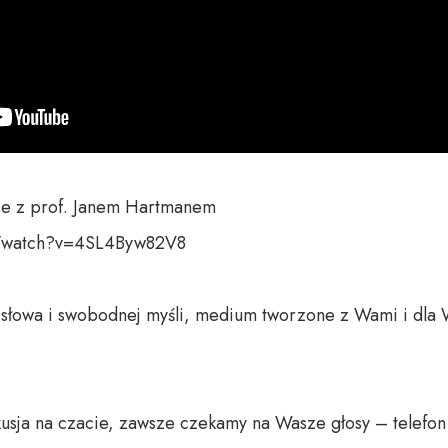
ie z prof. Janem Hartmanem

/watch?v=4SL4Byw82V8

o słowa i swobodnej myśli, medium tworzone z Wami i dla 
usja na czacie, zawsze czekamy na Wasze głosy – telefon 