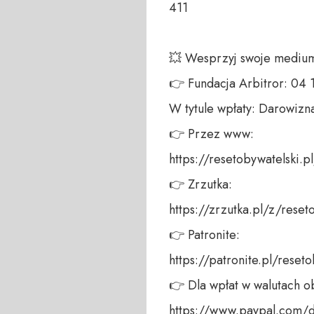
411 

💥 Wesprzyj swoje medium!
👉 Fundacja Arbitror: 04
W tytule wpłaty: Darowizna
👉 Przez www: 

https://resetobywatelski.pl/
👉 Zrzutka: 

https://zrzutka.pl/z/reseto
👉 Patronite: 

https://patronite.pl/reseto
👉 Dla wpłat w walutach ob
https://www.paypal.com/