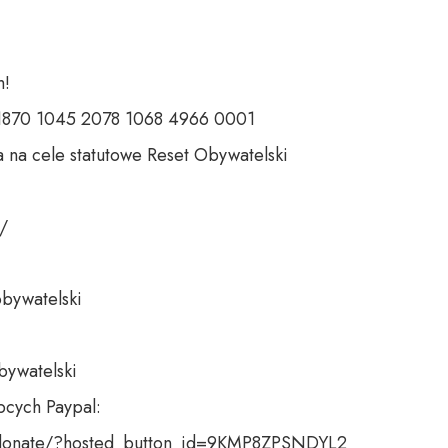
 

 1870 1045 2078 1068 4966 0001 

 na cele statutowe Reset Obywatelski 

 

bywatelski 

bywatelski

cych Paypal:

donate/?hosted_button_id=9KMP8ZPSNDYL2
