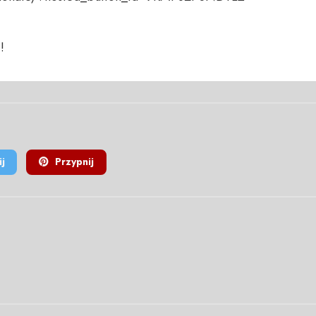
!
j
Przypnij