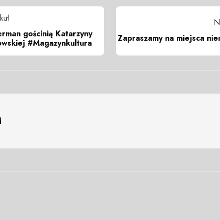
kuł
N
rman gościnią Katarzyny
Zapraszamy na miejsca ni
owskiej #Magazynkultura
i