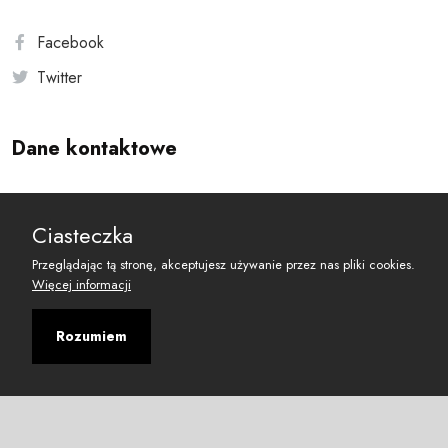
Facebook
Twitter
Dane kontaktowe
Andersa 10, 00-201 Warszawa
Ciasteczka
reset@resetobywatelski.pl
Przeglądając tą stronę, akceptujesz używanie przez nas pliki cookies.
Więcej informacji
Rozumiem
©
2026
Fundacja Arbitror
Developed with
by
Maciej
&
Łukasz