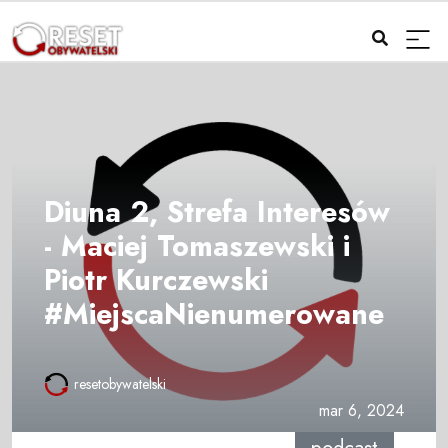
Diuna 2, Strefa Interesów
- Maciej Tomaszewski i
Piotr Kurczewski
#MiejscaNienumerowane
resetobywatelski
mar 6, 2024