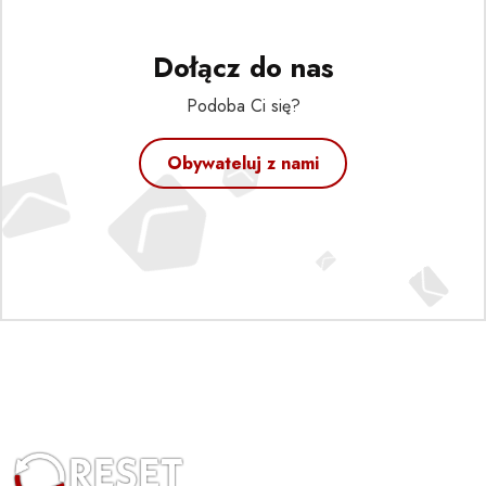
Dołącz do nas
Podoba Ci się?
Obywateluj z nami