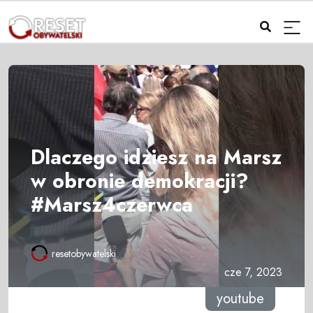
Dlaczego idziesz na Marsz
w obronie demokracji?
#Marsz4czerwca
resetobywatelski
cze 7, 2023
youtube