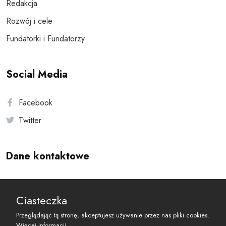
Redakcja
Rozwój i cele
Fundatorki i Fundatorzy
Social Media
Facebook
Twitter
Dane kontaktowe
Andersa 10, 00-201 Warszawa
Ciasteczka
reset@resetobywatelski.pl
Przeglądając tą stronę, akceptujesz używanie przez nas pliki cookies.
Więcej informacji