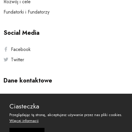
Rozwój i cele
Fundatorki i Fundatorzy
Social Media
Facebook
Twitter
Dane kontaktowe
Andersa 10, 00-201 Warszawa
Ciasteczka
reset@resetobywatelski.pl
Przeglądając tą stronę, akceptujesz używanie przez nas pliki cookies.
Więcej informacji