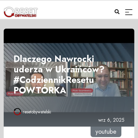
Dlaczego Nawrocki
uderza w Ukraińców?
#CodziennikResetu
POWTÓRKA
resetobywatelski
wrz 6, 2025
youtube