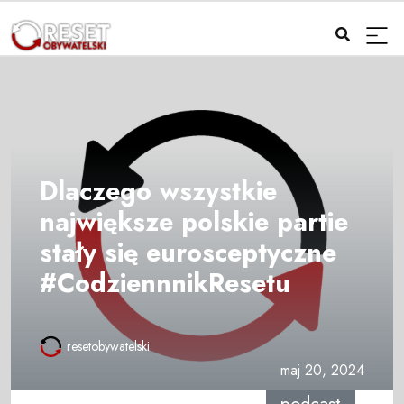
Dlaczego wszystkie
największe polskie partie
stały się eurosceptyczne
#CodziennnikResetu
resetobywatelski
maj 20, 2024