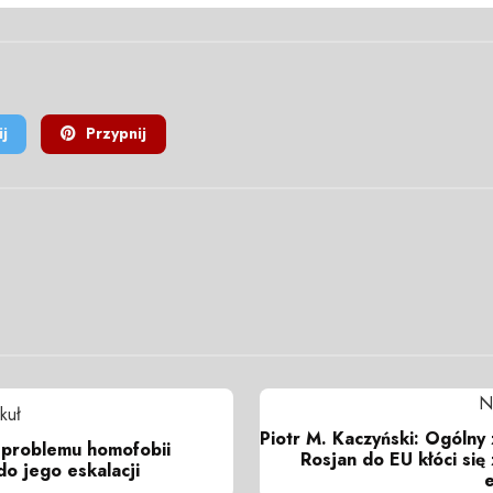
j
Przypnij
N
kuł
Piotr M. Kaczyński: Ogólny
 problemu homofobii
Rosjan do EU kłóci się
o jego eskalacji