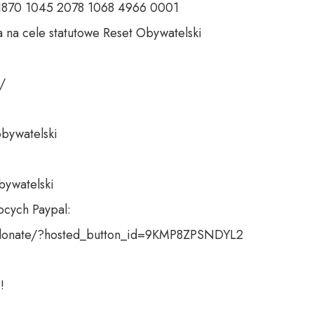
 1870 1045 2078 1068 4966 0001 

 na cele statutowe Reset Obywatelski 

 

bywatelski 

bywatelski

cych Paypal:

donate/?hosted_button_id=9KMP8ZPSNDYL2

!