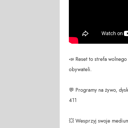
📣 Reset to strefa wolneg
obywateli. 

💬 Programy na żywo, dysk
411 

💥 Wesprzyj swoje medium!