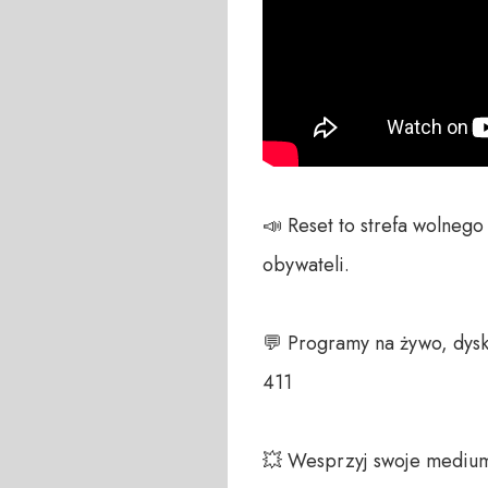
📣 Reset to strefa wolneg
obywateli. 

💬 Programy na żywo, dysk
411 

💥 Wesprzyj swoje medium!