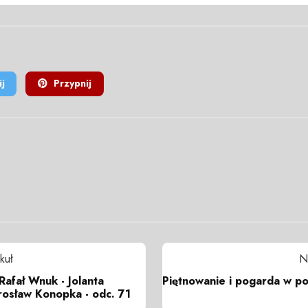
j
Przypnij
kuł
N
Rafał Wnuk - Jolanta
Piętnowanie i pogarda w p
rosław Konopka - odc. 71