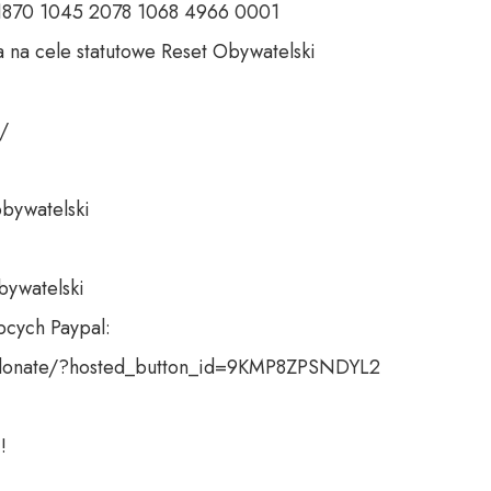
 1870 1045 2078 1068 4966 0001 

 na cele statutowe Reset Obywatelski 

 

bywatelski 

bywatelski

cych Paypal:

donate/?hosted_button_id=9KMP8ZPSNDYL2

!