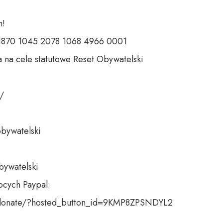
 

 1870 1045 2078 1068 4966 0001 

 na cele statutowe Reset Obywatelski 

 

bywatelski 

bywatelski

cych Paypal:

donate/?hosted_button_id=9KMP8ZPSNDYL2
