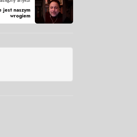
astępny artykuł
e jest naszym
wrogiem