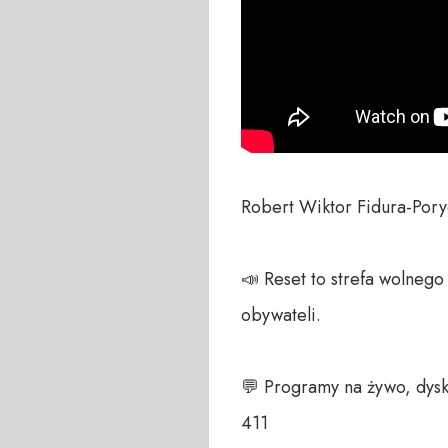
Robert Wiktor Fidura-Poryc
📣 Reset to strefa wolneg
obywateli. 

💬 Programy na żywo, dysk
411 
