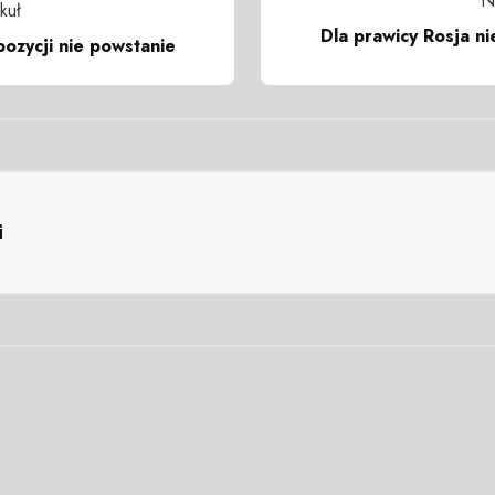
N
kuł
Dla prawicy Rosja ni
pozycji nie powstanie
i