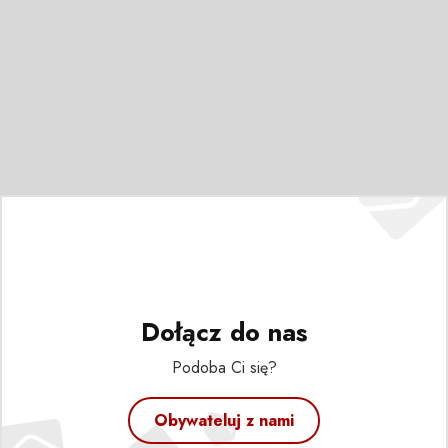
Dołącz do nas
Podoba Ci się?
Obywateluj z nami