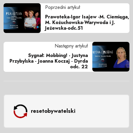
Poprzedni artykuł
Prawoteka-Igor Isajew -M. Ciemięga,
M. Kożuchowska-Warywoda i J.
Jeżewska-odc.51
Następny artykuł
Sygnał: Mobbing! - Justyna
Przybylska - Joanna Koczaj - Dyrda
odc. 22
resetobywatelski