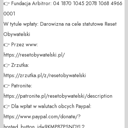
👉 Fundacja Arbitror: 04 1870 1045 2078 1068 4966 
0001 

W tytule wpłaty: Darowizna na cele statutowe Reset 
Obywatelski 

👉 Przez www: 

https://resetobywatelski.pl/ 

👉 Zrzutka: 

https://zrzutka.pl/z/resetobywatelski 

👉 Patronite: 

https://patronite.pl/resetobywatelski/description

👉 Dla wpłat w walutach obcych Paypal:

https://www.paypal.com/donate/?
hosted_button_id=9KMP8ZPSNDYL2 
