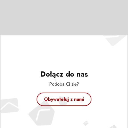
Dołącz do nas
Podoba Ci się?
Obywateluj z nami