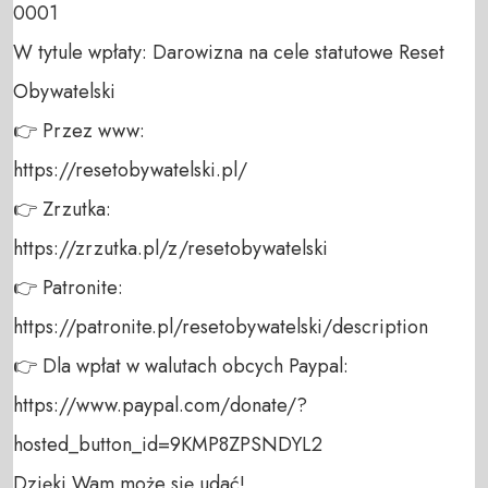
0001 

W tytule wpłaty: Darowizna na cele statutowe Reset 
Obywatelski 

👉 Przez www: 

https://resetobywatelski.pl/ 

👉 Zrzutka: 

https://zrzutka.pl/z/resetobywatelski 

👉 Patronite: 

https://patronite.pl/resetobywatelski/description

👉 Dla wpłat w walutach obcych Paypal:

https://www.paypal.com/donate/?
hosted_button_id=9KMP8ZPSNDYL2 

Dzięki Wam może się udać!