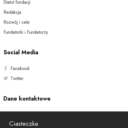
Statut fundacji
Redakcja
Rozwój i cele
Fundatorki i Fundatorzy
Social Media
Facebook
Twitter
Dane kontaktowe
Andersa 10, 00-201 Warszawa
Ciasteczka
reset@resetobywatelski.pl