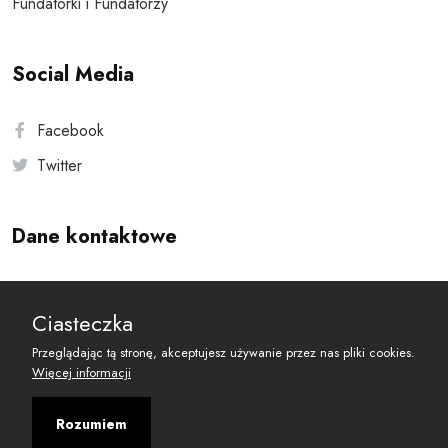
Fundatorki i Fundatorzy
Social Media
Facebook
Twitter
Dane kontaktowe
Andersa 10, 00-201 Warszawa
Ciasteczka
reset@resetobywatelski.pl
Przeglądając tą stronę, akceptujesz używanie przez nas pliki cookies.
Więcej informacji
Rozumiem