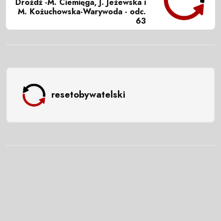
Drożdż -M. Ciemięga, J. Jeżewska i
M. Kożuchowska-Warywoda - odc.
63
resetobywatelski