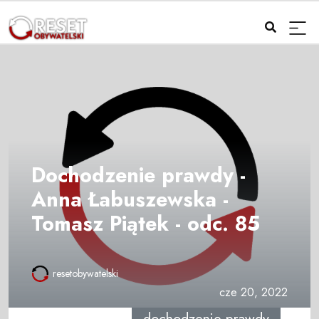
Dochodzenie prawdy -
Anna Łabuszewska -
Tomasz Piątek - odc. 85
resetobywatelski
cze 20, 2022